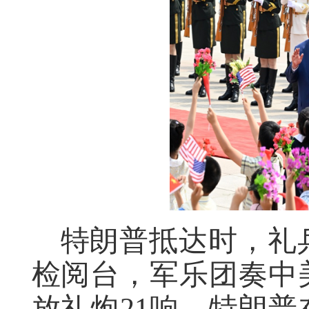
特朗普抵达时，礼
检阅台，军乐团奏中
放礼炮21响。特朗