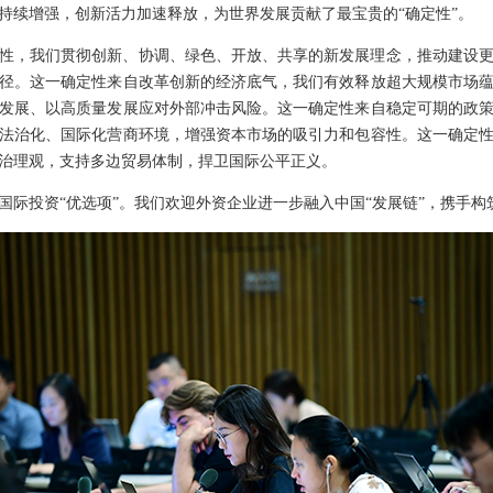
持续增强，创新活力加速释放，为世界发展贡献了最宝贵的“确定性”。
性，我们贯彻创新、协调、绿色、开放、共享的新发展理念，推动建设
径。这一确定性来自改革创新的经济底气，我们有效释放超大规模市场
发展、以高质量发展应对外部冲击风险。这一确定性来自稳定可期的政
法治化、国际化营商环境，增强资本市场的吸引力和包容性。这一确定
治理观，支持多边贸易体制，捍卫国际公平正义。
际投资“优选项”。我们欢迎外资企业进一步融入中国“发展链”，携手构筑