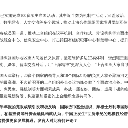
已实施完成100多项主席国活动，其中近半数为机制性活动，涵盖政治
、数字经济、人文交流等多个领域，推动上海合作组织国家增进团结互信
各成员国一道，推动上合组织在议事机制、合作模式、常设机构等方面
战综合中心、信息安全中心、打击跨国有组织犯罪中心和禁毒中心，提
合组织就国际地区重大问题仗义执言，坚定维护多边贸易体制，强烈谴责
党、媒体、智库交流对话，让“上海精神”更深入人心、“上合组织大家庭”
国天津举行，20多个国家的领导人和10个国际组织的负责人将齐聚海河
的最高潮。不久前召开的上合组织外长会议为峰会做了全面政治准备。
、惠民生、强机制等方面积累成果，办成一届友好、团结、成果丰硕的
量发展新阶段，构建更加紧密的上合组织命运共同体。
半年报的亮眼成绩引发积极反响，国际货币基金组织、摩根士丹利等国
。柏基投资等外资金融机构就认为，中国正发生“世所未见的规模性经济变
者提供更多发展机遇。发言人对此有何评论？