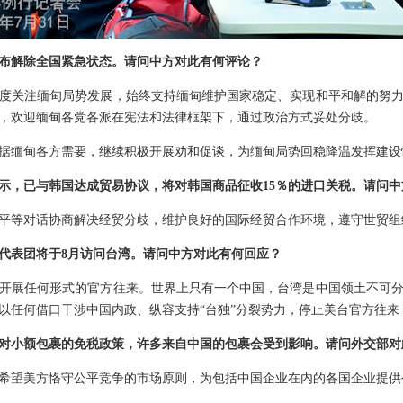
布解除全国紧急状态。请问中方对此有何评论？
度关注缅甸局势发展，始终支持缅甸维护国家稳定、实现和平和解的努
，欢迎缅甸各党各派在宪法和法律框架下，通过政治方式妥处分歧。
据缅甸各方需要，继续积极开展劝和促谈，为缅甸局势回稳降温发挥建设
示，已与韩国达成贸易协议，将对韩国商品征收15％的进口关税。请问
平等对话协商解决经贸分歧，维护良好的国际经贸合作环境，遵守世贸组
代表团将于8月访问台湾。请问中方对此有何回应？
开展任何形式的官方往来。世界上只有一个中国，台湾是中国领土不可
以任何借口干涉中国内政、纵容支持“台独”分裂势力，停止美台官方往来
对小额包裹的免税政策，许多来自中国的包裹会受到影响。请问外交部对
希望美方恪守公平竞争的市场原则，为包括中国企业在内的各国企业提供