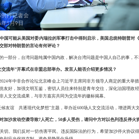
中国可能从美国对委内瑞拉的军事打击中得到启示，美国总统特朗普对
交部对特朗普的言论有何评论？
的一部分，台湾问题纯属中国内政，解决台湾问题是中国人自己的事，不
文交流年”开幕式在非盟总部举办。发言人能否介绍更多情况？
是2024年中非合作论坛北京峰会上习近平主席同非方领导人商定的重大举
传统友好，加强文明互鉴，密切人员往来特别是青年交往，深化治国理政
非人文交流成果，与非方嘉宾共同为交流年的徽标揭幕。
天候友谊 共逐现代化梦想”主题，举办近600场人文交流活动，增进两大
对加沙发动空袭导致7人死亡，50多人受伤，请问中方对以色列违反停火
关切。我们反对一切伤害平民、违反国际法的行为，希望加沙停火协议
色列应当保持克制，避免局势恶化升级。