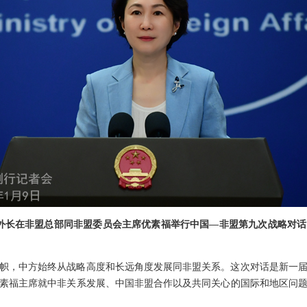
外长在非盟总部同非盟委员会主席优素福举行中国—非盟第九次战略对
帜，中方始终从战略高度和长远角度发展同非盟关系。这次对话是新一
素福主席就中非关系发展、中国非盟合作以及共同关心的国际和地区问