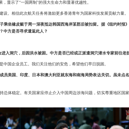
果，显示了“一国两制”的强大生命力和显著优越性。
建设。相信此次航天任务将激励更多香港青年为国家科技发展贡献力量。
男子乘坐橡皮艇于周一深夜抵达韩国西海岸某郡后被扣留。据《纽约时报
？中方是否寻求遣返此人？
金进入洞穴，后因洪水被困。中方是否已经或正派遣洞穴潜水专家前往老
是中国企业员工。我们关注他们的安危，希望他们早日脱困。
”成员美国、印度、日本和澳大利亚就东海和南海局势表达关切。虽未点
持总体稳定。有关国家应停止介入中国周边涉海问题，切实尊重地区国