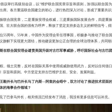
倡议举行高级别会议，以“维护联合国宪章宗旨和原则，加强以联合国为核
程出席。各方重温联合国建立的初心，进行热烈深入讨论，形成了重要共识
振联合国宪章，二是重振安理会权威，三是重振国际发展合作，四是重
国、壮大联合国的强有力呼声，释放了坚定支持多边主义的鲜明信号，得
位55周年。55年来，中国作为安理会常任理事国，积极参与推动了联合
义旗帜下实现更大团结，推动建设更加公正合理的全球治理体系，共同朝
斯在联合国安理会谴责美国升级对古巴军事威胁，呼吁国际社会与古巴
权、领土完整，反对在国际关系中使用或威胁使用武力，反对以任何借
》宗旨和原则。中方坚定支持古巴维护主权、安全、发展利益。
王毅外长与巴外长马丁内斯—阿查的会晤中，双方讨论了推进技术层面
体的海事合作领域？
见了巴拿马外长，相关情况已经发布了消息，我没有更多信息可以补充。