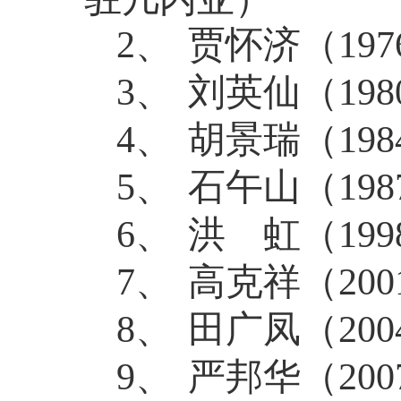
2、
贾怀济（
197
3、
刘英仙（
198
4、
胡景瑞（
198
5、
石午山（
198
6、
洪
虹（1998
7、
高克祥（
200
8、
田广凤（
200
9、
严邦华（
200