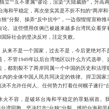
独立”“互不隶属”谬论，渲染“大陆威胁”，升高
坏台海和平稳定，再次坐实其是不折不扣的“两岸和
台独”分裂、操弄“反中抗中”，一边假惺惺宣称
舆论。这些惯用伎俩已被越来越多台湾民众看穿
和国际社会的坚决反对，注定失败。
，从来不是一个国家，过去不是，今后更绝对不是
，不管1949年以后台湾地区以什么方式选举
位，都割裂不了两岸同属一个中国的历史和法理
在内的全体中国人民共同决定的铁律。捍卫国家
决不允许任何人、任何势力打着任何幌子遂行“台
平水火不容，是破坏台海和平稳定的罪魁祸首。
结台湾同胞，坚决打击“台独”分裂，维护台海和