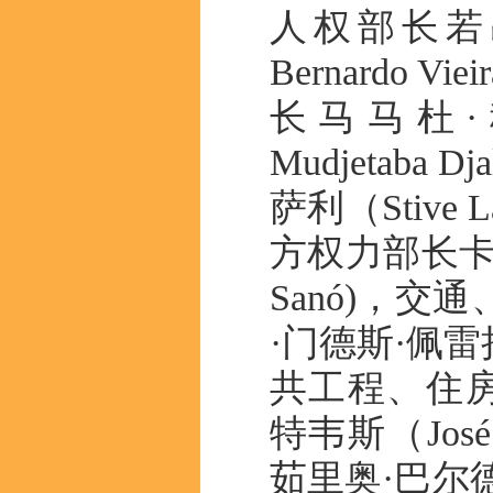
人权部长若昂
Bernardo
长马马杜·
Mudjetab
萨利（Stive 
方权力部长卡洛斯
Sanó)，
·门德斯·佩雷拉（F
共工程、住房
特韦斯（José 
茹里奥·巴尔德（