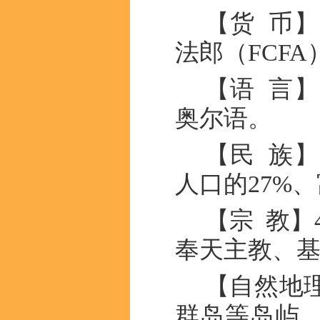
【货 币
法郎（FCFA
【语 言
奥尔语。
【民 族
人口的27%、
【宗 教】
奉天主教、
【自然地
群岛等岛屿