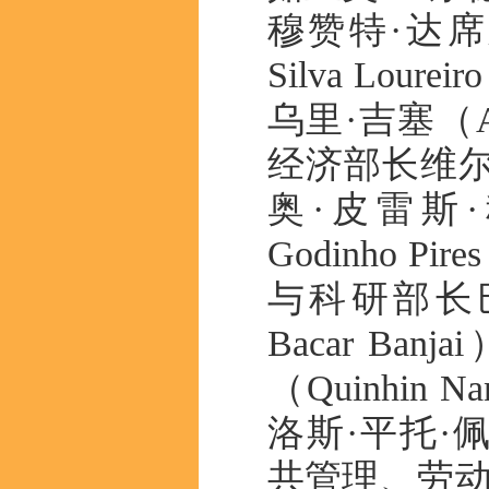
穆赞特·达席尔瓦
Silva Lo
乌里·吉塞（Am
经济部长维尔
奥·皮雷斯·科雷亚
Godinho P
与科研部长巴
Bacar B
（Quinhin
洛斯·平托·佩雷拉
共管理、劳动