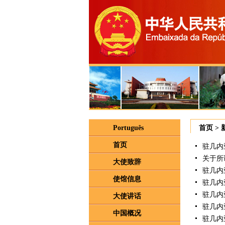
Português
首页
>
首页
驻几内
关于所
大使致辞
驻几内
使馆信息
驻几内
驻几内
大使讲话
驻几内
中国概况
驻几内