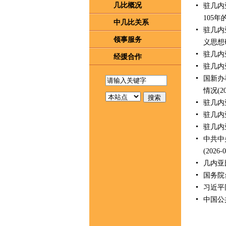
几比概况
驻几内
105
中几比关系
驻几内
领事服务
义思想
驻几内
经援合作
驻几内
国新办
情况
(2
驻几内
驻几内
驻几内
中共中
(2026-0
几内亚
国务院
习近平
中国公