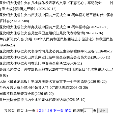
亚比绍大使杨仁火在几比媒体发表署名文章《不忘初心，牢记使命——中
年的 重大成就和历史经验》
(2026-07-12)
亚比绍大使杨仁火出席庆祝中国共产党成立105周年暨习近平新时代中国
研讨会
(2026-07-08)
亚比绍大使杨仁火举办庆祝中国共产党成立105周年招待会
(2026-06-30)
亚比绍大使杨仁火会见世界卫生组织驻几比代表穆隆博
(2026-06-26)
举行新闻发布会 介绍《中华人民共和国民族团结进步促进法》和我国民
026-06-25)
亚比绍大使杨仁火代表使馆向几比公共卫生部捐赠数字化设备
(2026-06-17
亚比绍大使杨仁火出席几内亚比绍中资企业联合会会员大会
(2026-06-11)
亚比绍大使杨仁火同在几比中资渔企座谈
(2026-06-11)
央政治局委员、外交部长王毅在2026年“文明对话国际日”全球主题活动上
6-08)
比绍《最新消息报》主编发表署名文章重申一个中国原则
(2026-05-20)
台办发言人就台湾地区领导人“5·20”讲话表态
(2026-05-20)
同俄罗斯总统普京会谈
(2026-05-20)
共外交协会接待几内亚比绍媒体代表团访华
(2026-05-19)
共50页 首页 上一页
1
2
3
4
5
6
下一页
尾页
转到第
页