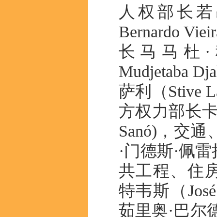
人权部长若昂
Bernardo
长马马杜·
Mudjetab
萨利（Stive 
方权力部长卡洛斯
Sanó)，
·门德斯·佩雷拉（F
共工程、住房
特韦斯（José 
茹里奥·巴尔德（