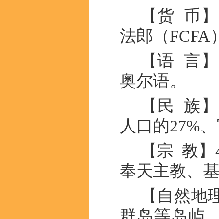
【货 币
法郎（FCFA
【语 言
奥尔语。
【民 族
人口的27%、
【宗 教】
奉天主教、
【自然地
群岛等岛屿