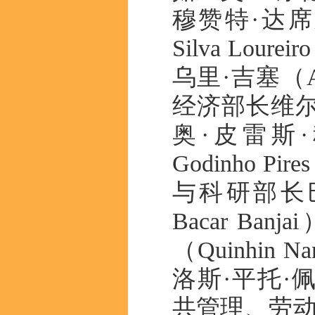
穆赞特·达席尔瓦
Silva Lo
乌里·吉塞（Am
经济部长维尔
奥·皮雷斯·科雷亚
Godinho P
与科研部长巴
Bacar B
（Quinhin
洛斯·平托·佩雷拉
共管理、劳动