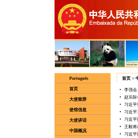
Português
首页
>
首页
李强会
赵乐际
大使致辞
习近平
使馆信息
习近平
习近平
大使讲话
王毅将
中国概况
习近平