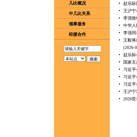
几比概况
赵乐际
王沪宁
中几比关系
李强致
领事服务
中华人
李强同
经援合作
王毅将
(2026-0
赵乐际
国家主
习近平
习近平
习近平
王沪宁
202