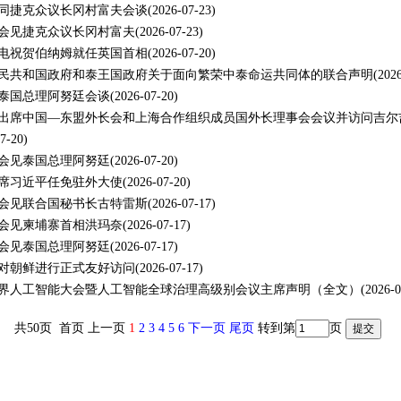
同捷克众议长冈村富夫会谈
(2026-07-23)
会见捷克众议长冈村富夫
(2026-07-23)
电祝贺伯纳姆就任英国首相
(2026-07-20)
民共和国政府和泰王国政府关于面向繁荣中泰命运共同体的联合声明
(202
泰国总理阿努廷会谈
(2026-07-20)
出席中国—东盟外长会和上海合作组织成员国外长理事会会议并访问吉尔
7-20)
会见泰国总理阿努廷
(2026-07-20)
席习近平任免驻外大使
(2026-07-20)
会见联合国秘书长古特雷斯
(2026-07-17)
会见柬埔寨首相洪玛奈
(2026-07-17)
会见泰国总理阿努廷
(2026-07-17)
对朝鲜进行正式友好访问
(2026-07-17)
6世界人工智能大会暨人工智能全球治理高级别会议主席声明（全文）
(2026-0
共50页 首页 上一页
1
2
3
4
5
6
下一页
尾页
转到第
页